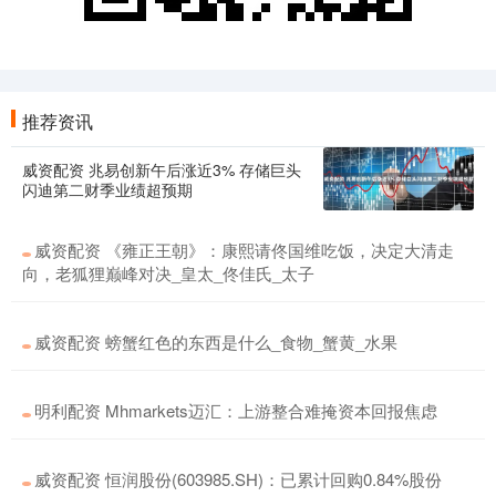
推荐资讯
威资配资 兆易创新午后涨近3% 存储巨头
闪迪第二财季业绩超预期
威资配资 《雍正王朝》：康熙请佟国维吃饭，决定大清走
向，老狐狸巅峰对决_皇太_佟佳氏_太子
威资配资 螃蟹红色的东西是什么_食物_蟹黄_水果
明利配资 Mhmarkets迈汇：上游整合难掩资本回报焦虑
威资配资 恒润股份(603985.SH)：已累计回购0.84%股份