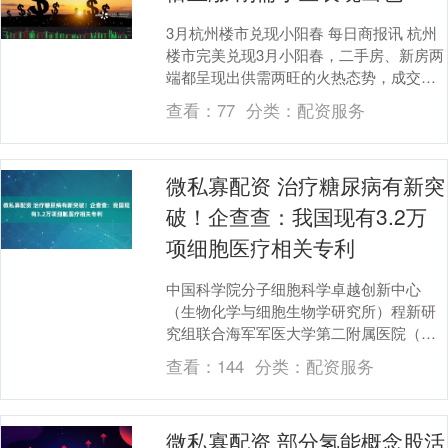
3月杭州楼市兑现小阳春 每日商报讯 杭州
楼市完美兑现3月小阳春，二手房、新房两
端都呈现出供需两旺的火热态势，成交量
同比都大涨超过100%，市场信心显著修
查看：
77
分类：
配资服务
复，为二....
微私寡配资 治疗糖尿病有新突
破！企查查：我国现有3.2万
项细胞医疗相关专利
中国科学院分子细胞科学卓越创新中心
（生物化学与细胞生物学研究所）程新研
究组联合海军军医大学第二附属医院（上
海长征医院）殷浩教授团队，首次分别利
查看：
144
分类：
配资服务
用自体与异体干细胞....
微私寡配资 部分氢能概念股活