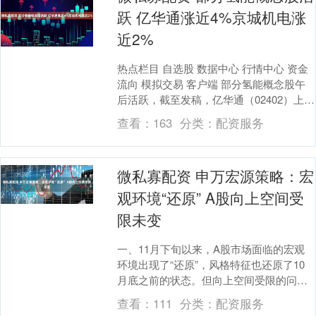
跃 亿华通涨近4%京城机电涨
近2%
热点栏目 自选股 数据中心 行情中心 资金
流向 模拟交易 客户端 部分氢能概念股午
后活跃，截至发稿，亿华通（02402）上涨
3.53%，报24.66港元；京城机....
查看：
163
分类：
配资服务
微私寡配资 申万宏源策略：宏
观环境“还原” A股向上空间受
限未变
一、11月下旬以来，A股市场面临的宏观
环境出现了“还原”，风格特征也还原了10
月底之前的状态。但向上空间受限的问题
并未根本解决：光连接Alpha逻辑演绎，但
查看：
111
分类：
配资服务
26....