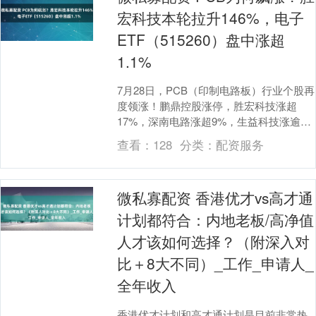
宏科技本轮拉升146%，电子
ETF（515260）盘中涨超
1.1%
7月28日，PCB（印制电路板）行业个股再
度领涨！鹏鼎控股涨停，胜宏科技涨超
17%，深南电路涨超9%，生益科技涨逾
8%，汇聚电子行业龙头个股的电子
查看：
128
分类：
配资服务
ETF（515....
微私寡配资 香港优才vs高才通
计划都符合：内地老板/高净值
人才该如何选择？（附深入对
比＋8大不同）_工作_申请人_
全年收入
香港优才计划和高才通计划是目前非常热