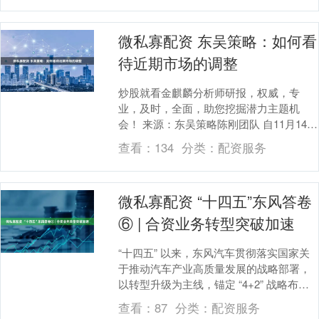
微私寡配资 东吴策略：如何看
待近期市场的调整
炒股就看金麒麟分析师研报，权威，专
业，及时，全面，助您挖掘潜力主题机
会！ 来源：东吴策略陈刚团队 自11月14日
A股开启调整以来，沪指累计下跌4.8%，
查看：
134
分类：
配资服务
结构性调....
微私寡配资 “十四五”东风答卷
⑥ | 合资业务转型突破加速
“十四五” 以来，东风汽车贯彻落实国家关
于推动汽车产业高质量发展的战略部署，
以转型升级为主线，锚定 “4+2” 战略布
局，在深化合资合作中始终坚守 “中国主
查看：
87
分类：
配资服务
场”....