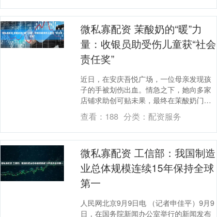
微私寡配资 茉酸奶的“暖”力
量：收银员助受伤儿童获“社会
责任奖”
近日，在安庆吾悦广场，一位母亲发现孩
子的手被划伤出血。情急之下，她向多家
店铺求助创可贴未果，最终在茉酸奶门店
得到收银员的及时帮助。该员工取出自备
查看：
188
分类：
配资服务
的创可贴，为孩子....
微私寡配资 工信部：我国制造
业总体规模连续15年保持全球
第一
人民网北京9月9日电 （记者申佳平）9月9
日，在国务院新闻办公室举行的新闻发布