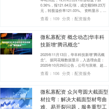
0.36%，报121.64元/张，成交额589.23万
元，转股溢价率121.03%。 资料显示，台
21转债信用级别为“AA....
查看：
109
分类：
配资服务
微私寡配资 概念动态|华丰科
技新增“腾讯概念”
2025年11月13日，华丰科技新增“腾讯概
念”。 据同花顺数据显示，入选理由是：
2025年10月29日公告，公司与浪潮、超聚
变、曙光、华勤、中兴、新华三等设备....
查看：
106
分类：
配资服务
微私寡配资 众兴弯圆大截面型
材拉弯：解决大截面型材弯曲
难、易开裂问题，服务重型工