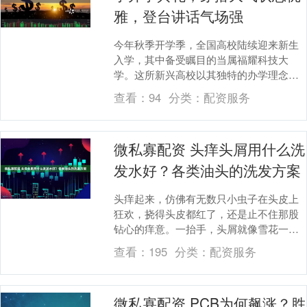
雅，登台讲话气场强
今年秋季开学季，全国高校陆续迎来新生
入学，其中备受瞩目的当属福耀科技大
学。这所新兴高校以其独特的办学理念和
强大的资源优势，吸引了众多优秀学子，
查看：
94
分类：
配资服务
甚至有不少学生放弃....
微私寡配资 头痒头屑用什么洗
发水好？各类油头的洗发方案
头痒起来，仿佛有无数只小虫子在头皮上
狂欢，挠得头皮都红了，还是止不住那股
钻心的痒意。一抬手，头屑就像雪花一样
簌簌落下，别提多尴尬了。穿深色衣服
查看：
195
分类：
配资服务
时，肩膀上全是白花....
微私寡配资 PCB为何飙涨？胜