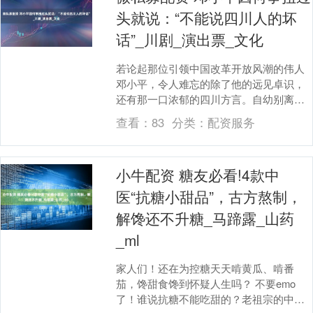
头就说：“不能说四川人的坏
话”_川剧_演出票_文化
若论起那位引领中国改革开放风潮的伟人
邓小平，令人难忘的除了他的远见卓识，
还有那一口浓郁的四川方言。自幼别离故
乡，为了革命的理想，他毅然踏上漫漫征
查看：
83
分类：
配资服务
程，多年未归，唯....
小牛配资 糖友必看!4款中
医“抗糖小甜品”，古方熬制，
解馋还不升糖_马蹄露_山药
_ml
家人们！还在为控糖天天啃黄瓜、啃番
茄，馋甜食馋到怀疑人生吗？ 不要emo
了！谁说抗糖不能吃甜的？老祖宗的中医