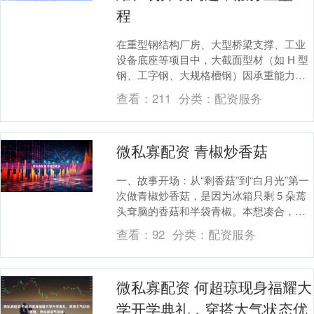
程
在重型钢结构厂房、大型桥梁支撑、工业
设备底座等项目中，大截面型材（如 H 型
钢、工字钢、大规格槽钢）因承重能力强
成为核心构件，但大截面型材拉弯一直是
查看：
211
分类：
配资服务
行业难题 —....
微私寡配资 青椒炒香菇
一、故事开场：从“剩香菇”到“白月光”第一
次做青椒炒香菇，是因为冰箱只剩 5 朵蔫
头耷脑的香菇和半袋青椒。本想凑合，结
果出锅那一刻，绿得发亮、黑得闪光的菜
查看：
92
分类：
配资服务
片堆在....
微私寡配资 何超琼现身福耀大
学开学典礼，穿搭大气状态优