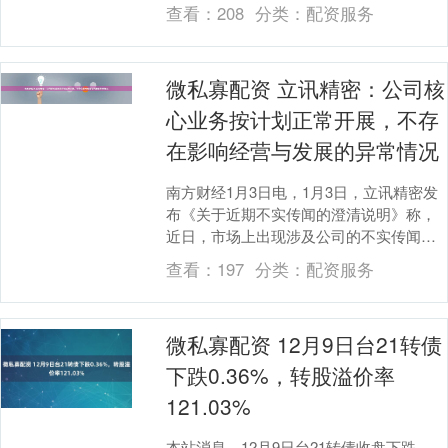
智慧早就安排得明明白白！ 今天就给你们
查看：
208
分类：
配资服务
扒拉出4款超级....
微私寡配资 立讯精密：公司核
心业务按计划正常开展，不存
在影响经营与发展的异常情况
南方财经1月3日电，1月3日，立讯精密发
布《关于近期不实传闻的澄清说明》称，
近日，市场上出现涉及公司的不实传闻，
相关内容对市场认知造成干扰。公司特此
查看：
197
分类：
配资服务
郑重说明：目....
微私寡配资 12月9日台21转债
下跌0.36%，转股溢价率
121.03%
本站消息，12月9日台21转债收盘下跌