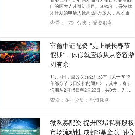
门的两大人才引进项目。2023年，香港优
才计划的申请人数高达8万多人，高才通计
划的申请人数也达到了7万多人，两者申请
查看：
179
分类：
配资服务
人数远超....
富鑫中证配资 “史上最长春节
假期”，休假就应该从从容容游
刃有余
11月4日，国务院办公厅发布《关于2026
年部分节假日安排的通知》，其中，春节
假期从2月15日至2月23日，共9天，为“史
上最长春节假期”。另外，国庆前一周为
查看：
84
分类：
配资服务
中....
微私寡配资 提升区域私募股权
市场流动性 成都S基金以“耐心