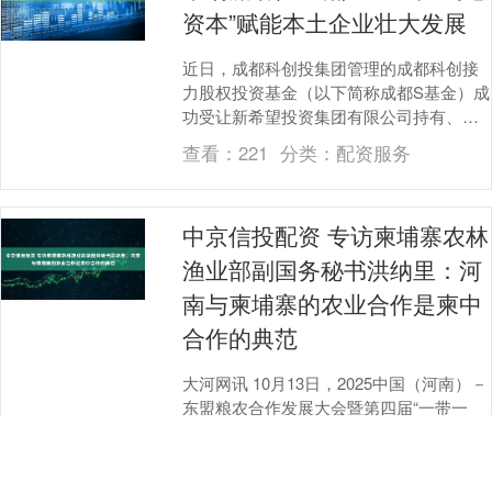
资本”赋能本土企业壮大发展
近日，成都科创投集团管理的成都科创接
力股权投资基金（以下简称成都S基金）成
功受让新希望投资集团有限公司持有、成
都本土民营创投机构博源资本管理的成都
查看：
221
分类：
配资服务
博源新程创业投....
中京信投配资 专访柬埔寨农林
渔业部副国务秘书洪纳里：河
南与柬埔寨的农业合作是柬中
合作的典范
大河网讯 10月13日，2025中国（河南）－
东盟粮农合作发展大会暨第四届“一带一
路”（河南）国际农业合作博览会在郑州开
幕。开幕前，柬埔寨农林渔业部副国务秘
查看：
201
分类：
配资服务
书洪....