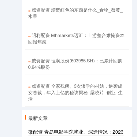
威资配资 螃蟹红色的东西是什么_食物_蟹黄_
水果
明利配资 Mhmarkets迈汇：上游整合难掩资本
回报焦虑
威资配资 恒润股份(603985.SH)：已累计回购
0.84%股份
威资配资 全家残疾、3次辍学的村姑，逆袭成
女总裁，年入上亿的秘诀揭秘_梁晓芹_创业_生
活
最新文章
微配资 青岛电影学院就业、深造情况：2023