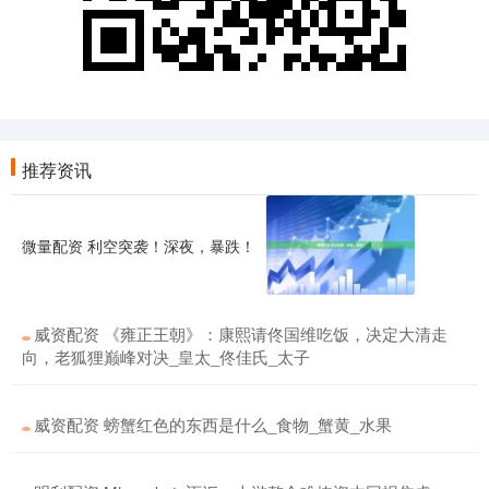
推荐资讯
微量配资 利空突袭！深夜，暴跌！
威资配资 《雍正王朝》：康熙请佟国维吃饭，决定大清走
向，老狐狸巅峰对决_皇太_佟佳氏_太子
威资配资 螃蟹红色的东西是什么_食物_蟹黄_水果