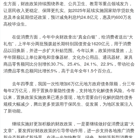
生方面，财政政策持续围绕养老、公共卫生、教育等重点领域发力，
让居民收入更稳定、保障更扎实。如2025年延续实施国家助学贷款免
息及本金延期偿还政策，预计减免利息约24.8亿元，惠及约600万名
高校毕业生。
在促消费方面，今年中央财政拿出“真金白银”，给消费者送出“大
礼包”，上半年分两批预拨超长期特别国债资金1620亿元，用于消费
品以旧换新，并进一步扩大补贴范围。今年以来，政策持续显效，上
半年限额以上单位家电和音像器材、文化办公用品、通讯器材、家具
商品零售额同比分别增长30.7%、25.4%、24.1%、22.9%，带动社会
消费品零售总额同比增长5%，高于去年全年1.5个百分点。
去年四季度，我国一次性增加6万亿元地方政府债务限额，分三年
每年2万亿元，用于置换存量隐性债务，支持地方化解债务风险。今年
以来，置换政策实施效果已逐步显现，地方需要自行化解的隐性债务
规模大幅减少，腾出更多资源用于保民生、促发展，为地区发展注入
了新动能。
继续实施好更加积极的财政政策，一是要继续做好促消费这篇“大
文章”，要发挥好财政政策的引导带动作用，进一步支持各地推广消费
新业态新模式新场景，在进一步加快数字、绿色、智能等新型消费发