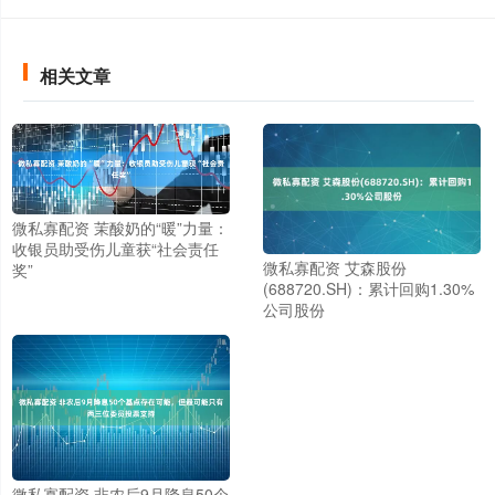
相关文章
微私寡配资 茉酸奶的“暖”力量：
收银员助受伤儿童获“社会责任
微私寡配资 艾森股份
奖”
(688720.SH)：累计回购1.30%
公司股份
微私寡配资 非农后9月降息50个