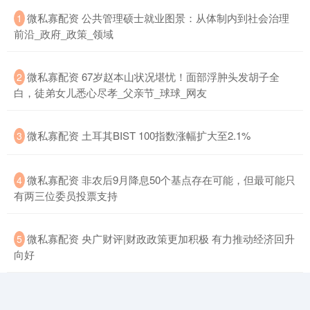
​微私寡配资 公共管理硕士就业图景：从体制内到社会治理
1
前沿_政府_政策_领域
​微私寡配资 67岁赵本山状况堪忧！面部浮肿头发胡子全
2
白，徒弟女儿悉心尽孝_父亲节_球球_网友
​微私寡配资 土耳其BIST 100指数涨幅扩大至2.1%
3
​微私寡配资 非农后9月降息50个基点存在可能，但最可能只
4
有两三位委员投票支持
​微私寡配资 央广财评|财政政策更加积极 有力推动经济回升
5
向好