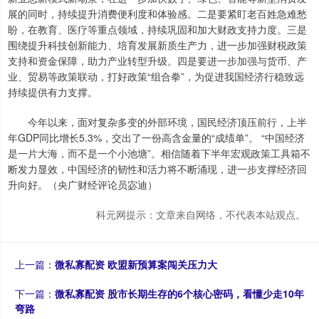
展的同时，持续提升消费便利度和体验感。二是要紧盯老百姓急难愁
盼，在教育、医疗等重点领域，持续巩固和加大财政支持力度。三是
围绕提升科技创新能力、培育发展新质生产力，进一步加强财税政策
支持和资金保障，助力产业转型升级。四是要进一步加强与货币、产
业、贸易等政策联动，打好政策“组合拳”，为促进我国经济行稳致远
持续提供有力支撑。
今年以来，面对复杂多变的外部环境，国民经济顶压前行，上半
年GDP同比增长5.3%，交出了一份高含金量的“成绩单”。 “中国经济
是一片大海，而不是一个小池塘”。相信随着下半年宏观政策工具箱不
断发力显效，中国经济的韧性和活力将不断涌现，进一步支撑经济回
升向好。（央广财经评论员宓迪）
科元网提示：文章来自网络，不代表本站观点。
上一篇：
微私寡配资 欧盟新预算案闯关压力大
下一篇：
微私寡配资 股市长期生存的6个核心密码，看懂少走10年
弯路