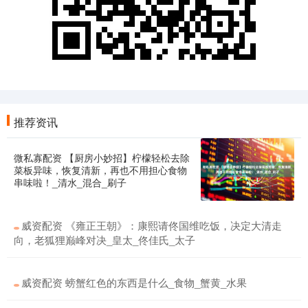
推荐资讯
微私寡配资 【厨房小妙招】柠檬轻松去除
菜板异味，恢复清新，再也不用担心食物
串味啦！_清水_混合_刷子
威资配资 《雍正王朝》：康熙请佟国维吃饭，决定大清走
向，老狐狸巅峰对决_皇太_佟佳氏_太子
威资配资 螃蟹红色的东西是什么_食物_蟹黄_水果