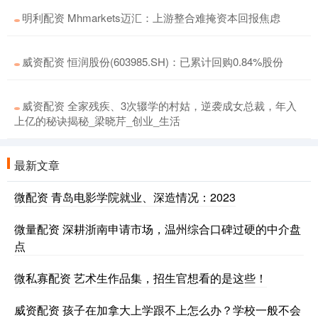
明利配资 Mhmarkets迈汇：上游整合难掩资本回报焦虑
威资配资 恒润股份(603985.SH)：已累计回购0.84%股份
威资配资 全家残疾、3次辍学的村姑，逆袭成女总裁，年入
上亿的秘诀揭秘_梁晓芹_创业_生活
最新文章
微配资 青岛电影学院就业、深造情况：2023
微量配资 深耕浙南申请市场，温州综合口碑过硬的中介盘
点
微私寡配资 艺术生作品集，招生官想看的是这些！
威资配资 孩子在加拿大上学跟不上怎么办？学校一般不会