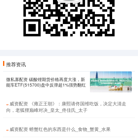
推荐资讯
微私寡配资 碳酸锂期货价格再度大涨，新
能车ETF(515700)盘中反弹超1%强势翻红
威资配资 《雍正王朝》：康熙请佟国维吃饭，决定大清走
向，老狐狸巅峰对决_皇太_佟佳氏_太子
威资配资 螃蟹红色的东西是什么_食物_蟹黄_水果