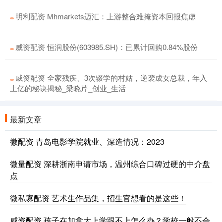
明利配资 Mhmarkets迈汇：上游整合难掩资本回报焦虑
威资配资 恒润股份(603985.SH)：已累计回购0.84%股份
威资配资 全家残疾、3次辍学的村姑，逆袭成女总裁，年入
上亿的秘诀揭秘_梁晓芹_创业_生活
最新文章
微配资 青岛电影学院就业、深造情况：2023
微量配资 深耕浙南申请市场，温州综合口碑过硬的中介盘
点
微私寡配资 艺术生作品集，招生官想看的是这些！
威资配资 孩子在加拿大上学跟不上怎么办？学校一般不会